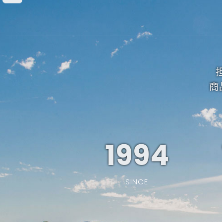
商
1994
SINCE