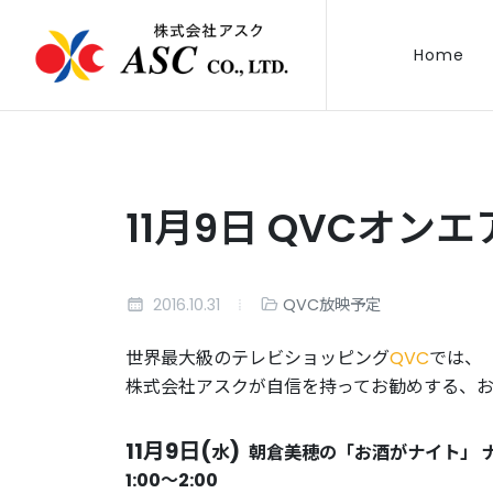
Home
11月9日 QVCオン
2016.10.31
QVC放映予定
世界最大級のテレビショッピング
QVC
では、
株式会社アスクが自信を持ってお勧めする、
11月9日(
)
水
朝倉美穂の「お酒がナイト」 
1:00〜2:00