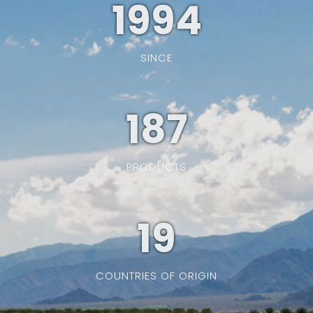
1994
SINCE
187
PRODUCTS
19
COUNTRIES OF ORIGIN