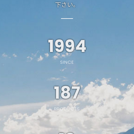
下さい。
1994
SINCE
187
PRODUCTS