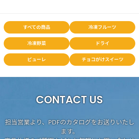
すべての商品
冷凍フルーツ
冷凍野菜
ドライ
ピューレ
チョコがけスイーツ
CONTACT US
担当営業より、PDFのカタログをお送りいたし
ます。