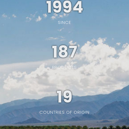
1994
SINCE
187
PRODUCTS
19
COUNTRIES OF ORIGIN