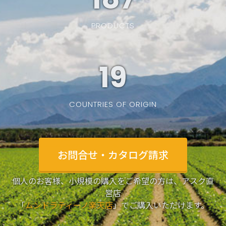
PRODUCTS
19
COUNTRIES OF ORIGIN
お問合せ・カタログ請求
個人のお客様、小規模の購入をご希望の方は、アスク直
営店
「
ムンドラティーノ楽天店
」でご購入いただけます。