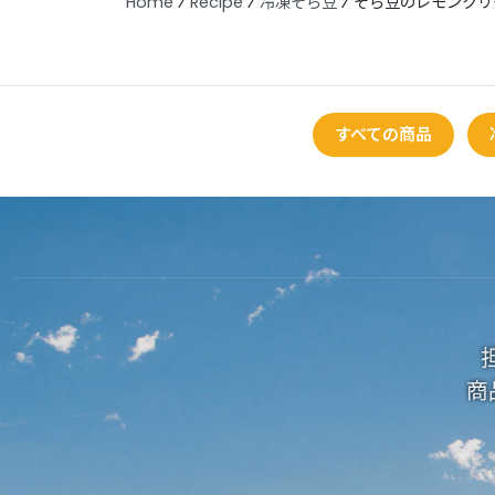
Home
⁄
Recipe
⁄
冷凍そら豆
⁄
そら豆のレモンクリ
すべての商品
商