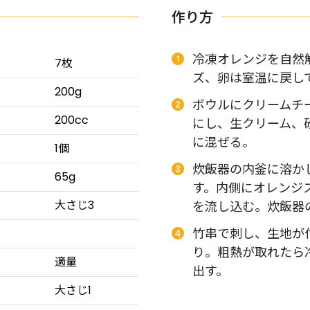
作り方
冷凍オレンジを自然
7枚
ズ、卵は室温に戻し
200g
ボウルにクリームチ
200cc
にし、生クリーム、
に混ぜる。
1個
炊飯器の内釜に溶か
65g
す。内側にオレンジ
大さじ3
を流し込む。炊飯器
竹串で刺し、生地が
り。粗熱が取れたら
適量
出す。
大さじ1