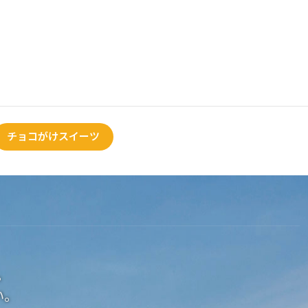
チョコがけスイーツ
。
い。