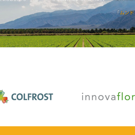
「
ムンド