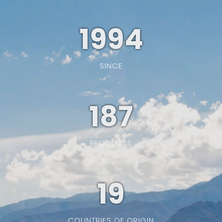
1994
SINCE
187
PRODUCTS
19
COUNTRIES OF ORIGIN