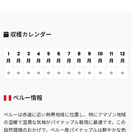
収穫カレンダー
1
2
3
4
5
6
7
8
9
10
11
12
月
月
月
月
月
月
月
月
月
月
月
月
⚪︎
⚪︎
⚪︎
⚪︎
⚪︎
⚪︎
⚪︎
⚪︎
⚪︎
⚪︎
⚪︎
⚪︎
ペルー情報
ペルーは赤道に近い熱帯地域に位置し、特にアマゾン地域
の温暖で湿潤な気候がパイナップル栽培に最適です。この
自然環境のおかげで、ペルー産パイナップルは鮮やかな色