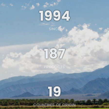
1994
SINCE
187
PRODUCTS
19
COUNTRIES OF ORIGIN