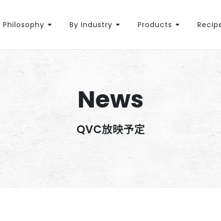
Philosophy
By Industry
Products
Recip
News
QVC放映予定