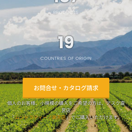
PRODUCTS
19
COUNTRIES OF ORIGIN
お問合せ・カタログ請求
個人のお客様、小規模の購入をご希望の方は、アスク直
営店
「
ムンドラティーノ楽天店
」でご購入いただけます。