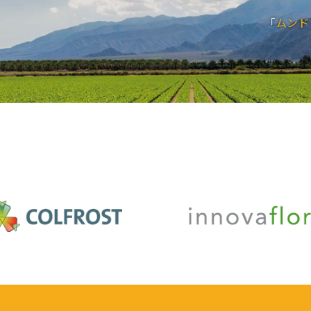
「
ムンド