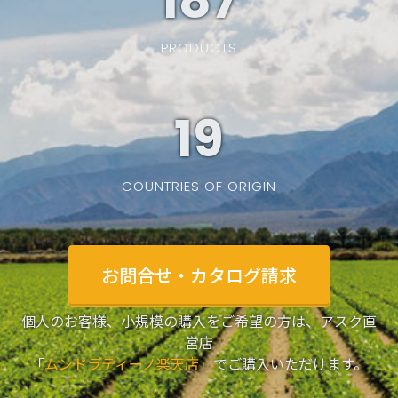
187
PRODUCTS
19
COUNTRIES OF ORIGIN
お問合せ・カタログ請求
個人のお客様、小規模の購入をご希望の方は、アスク直
営店
「
ムンドラティーノ楽天店
」でご購入いただけます。