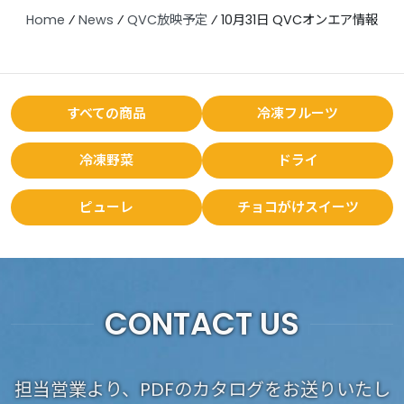
Home
⁄
News
⁄
QVC放映予定
⁄
10月31日 QVCオンエア情報
すべての商品
冷凍フルーツ
冷凍野菜
ドライ
ピューレ
チョコがけスイーツ
CONTACT US
担当営業より、PDFのカタログをお送りいたし