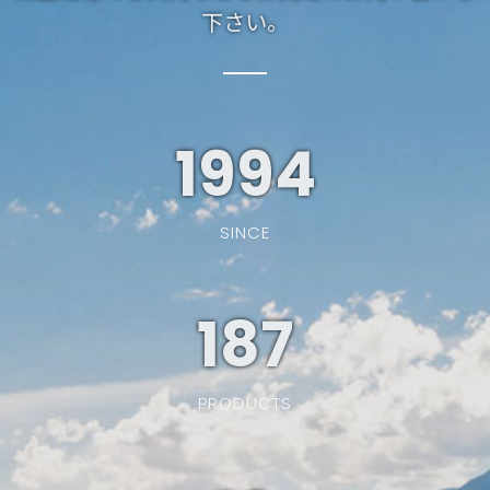
下さい。
1994
SINCE
187
PRODUCTS