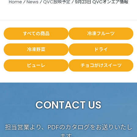
Home
⁄
News
⁄
QVC放映予定
⁄
9月23日 QVCオンエア情報
すべての商品
冷凍フルーツ
冷凍野菜
ドライ
ピューレ
チョコがけスイーツ
CONTACT US
担当営業より、PDFのカタログをお送りいたし
ます。