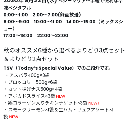
2020年 9月23日(
)
水
ベジーマリア～手軽で便利な冷
凍ベジタブル
0:00～1:00 2:00～7:00(録画放送)
8:00～9:00 10:00～11:00 14:00～15:00（ミックスシ
ョー）
17:00～18:00 22:00～23:00
秋のオススメ6種から選べるよりどり3点セット
＆よりどり2点セット
TSV（Today’s Special Value）でのご紹介です。
・アスパラ400g×3袋
・ブロッコリー500g×6袋
・カット揚げナス500g×4袋
・アボカドスライス×3袋
NEW!
・鶏コラーゲン入りチキンナゲット×3袋
NEW!
・スモークサーモン×1袋＆生ハムトリュフアソート×1
袋
NEW!