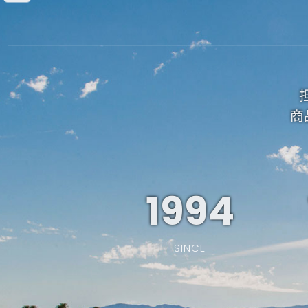
商
1994
SINCE