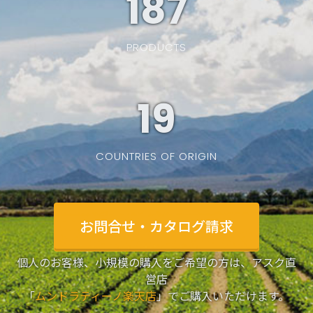
187
PRODUCTS
19
COUNTRIES OF ORIGIN
お問合せ・カタログ請求
個人のお客様、小規模の購入をご希望の方は、アスク直
営店
「
ムンドラティーノ楽天店
」でご購入いただけます。