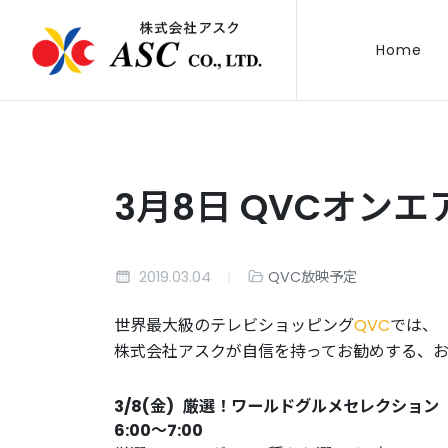
Home
3月8日 QVCオンエ
2019.03.04
QVC放映予定
世界最大級のテレビショッピング
QVC
では、
株式会社アスクが自信を持ってお勧めする、
3/8
(
金
)
厳選！ワールドグルメセレクション
6:00〜7:00