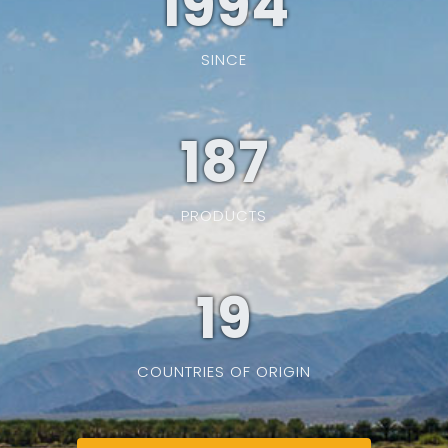
1994
SINCE
187
PRODUCTS
19
COUNTRIES OF ORIGIN