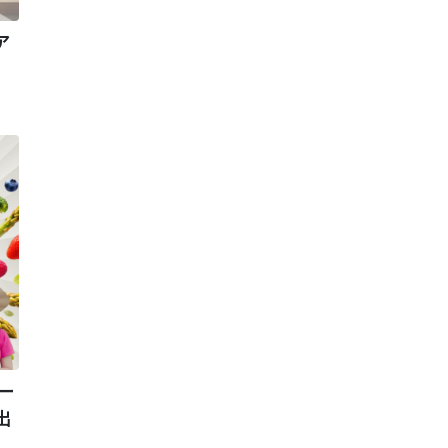
ア
ー
出