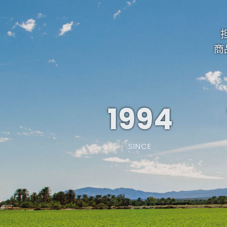
商
1994
SINCE