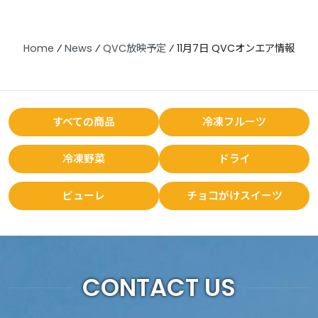
Home
⁄
News
⁄
QVC放映予定
⁄
11月7日 QVCオンエア情報
すべての商品
冷凍フルーツ
冷凍野菜
ドライ
ピューレ
チョコがけスイーツ
CONTACT US