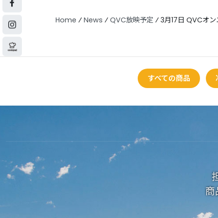
Home
⁄
News
⁄
QVC放映予定
⁄
3月17日 QVCオンエ
すべての商品
商