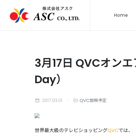
Home
3月17日 QVCオンエア
Day）
2017.03.01
QVC放映予定
世界最大級のテレビショッピング
QVC
では、