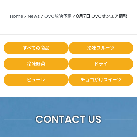
Home
⁄
News
⁄
QVC放映予定
⁄
8月7日 QVCオンエア情報
すべての商品
冷凍フルーツ
冷凍野菜
ドライ
ピューレ
チョコがけスイーツ
CONTACT US