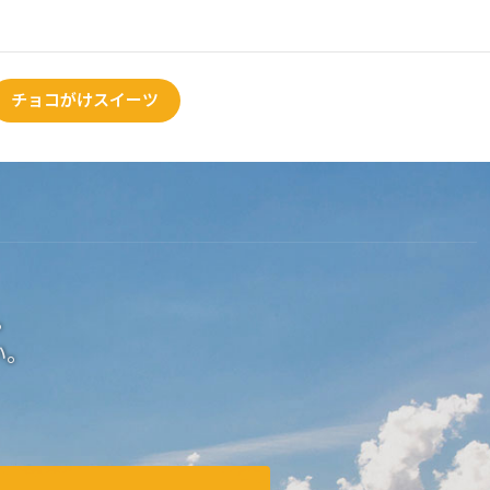
チョコがけスイーツ
。
い。