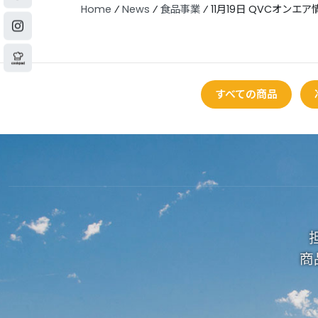
Home
⁄
News
⁄
食品事業
⁄
11月19日 QVCオンエア
すべての商品
商