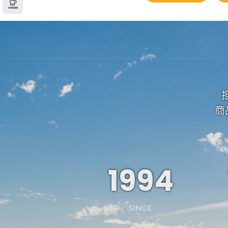
商
1994
SINCE