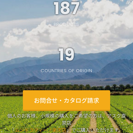
187
PRODUCTS
19
COUNTRIES OF ORIGIN
お問合せ・カタログ請求
個人のお客様、小規模の購入をご希望の方は、アスク直
営店
「
ムンドラティーノ楽天店
」でご購入いただけます。