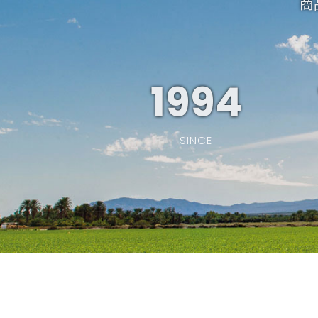
商
1994
SINCE