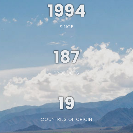
1994
SINCE
187
PRODUCTS
19
COUNTRIES OF ORIGIN