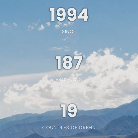
1994
SINCE
187
PRODUCTS
19
COUNTRIES OF ORIGIN