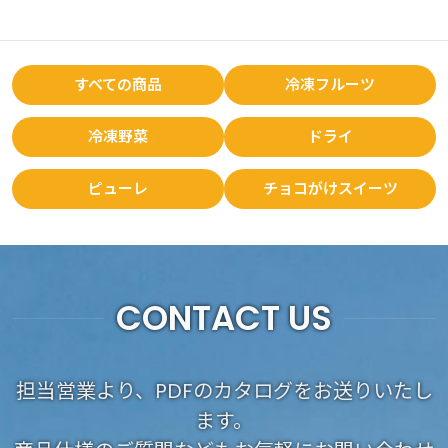
すべての商品
冷凍フルーツ
冷凍野菜
ドライ
ピューレ
チョコがけスイーツ
CONTACT US
担当営業より、PDFのカタログをお送りいたし
ます。