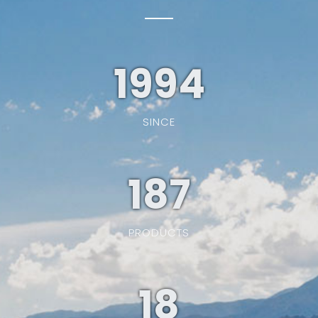
1994
SINCE
187
PRODUCTS
19