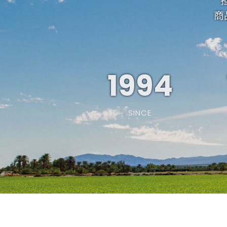
商
1994
SINCE