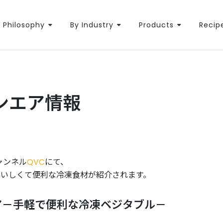
Philosophy
By Industry
Products
Recip
オンエア情報
ャンネル
QVC
にて、
おいしくて便利な冷凍食材が紹介されます。
マリア－手軽で便利な冷凍ベジタブル－