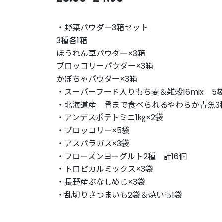
・野菜パウダー3箱セット
3種各1箱
ほうれん草パウダー×3箱
ブロッコリーパウダー×3箱
かぼちゃパウダー×3箱
・スーパーフード入りもち麦＆雑穀16mix 5
・北海道産 骨まで食べられるやわらか青魚3
・アンデスポテトミニ1㎏×2袋
・ブロッコリー×5袋
・アスパラガス×3袋
・フローズンヨーグルト2種 計16個
・トロピカルミックス×3袋
・長野産ぶなしめじ×3袋
・乱切りさつまいも2袋＆焼いも1袋