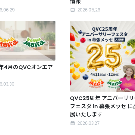
情報
6,06,29
2026,05,26
6年4月のQVCオンエア
6,03,30
QVC25周年 アニバーサリ
フェスタ in 幕張メッセ に
展いたします
2026,03,27