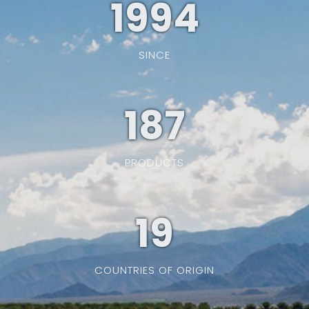
1994
SINCE
187
PRODUCTS
19
COUNTRIES OF ORIGIN