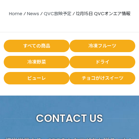
Home
⁄
News
⁄
QVC放映予定
⁄
12月15日 QVCオンエア情報
すべての商品
冷凍フルーツ
冷凍野菜
ドライ
ピューレ
チョコがけスイーツ
CONTACT US