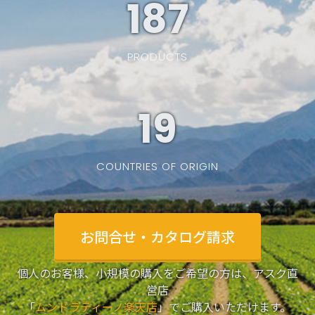
187
PRODUCTS
19
COUNTRIES OF ORIGIN
お問合せ・カタログ請求
個人のお客様、小規模の購入をご希望の方は、アスク直
営店
「
ムンドラティーノ楽天店
」でご購入いただけます。