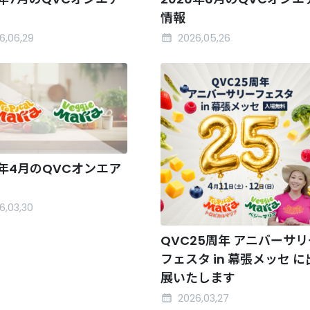
情報
6,06,29
2026,05,26
6年4月のQVCオンエア
6,03,30
QVC25周年 アニバーサリ
フェスタ in 幕張メッセ に
展いたします
2026,03,27