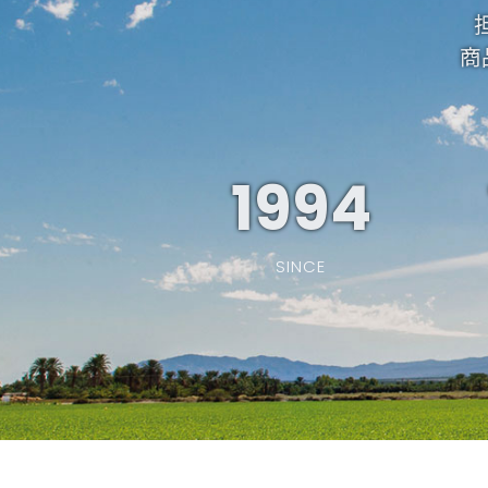
商
1994
SINCE